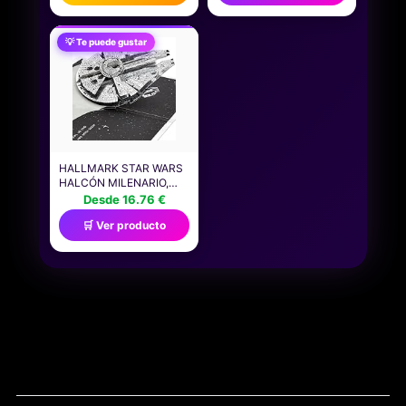
EXTRAS)
MUCHOS ACCESORIOS
- HAZ TUS PROPIOS
COLLARES, ANILLOS Y
💡 Te puede gustar
PULSERAS
HALLMARK STAR WARS
HALCÓN MILENARIO,
TARJETA 3D Y
Desde 16.76 €
DESPLEGABLE, PARA
🛒 Ver producto
CUALQUIER OCASIÓN,
CUMPLEAÑOS, DÍA DEL
PADRE, HAN SOLO,
TEMÁTICA ESPACIAL,
PLATA