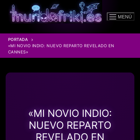
Ir
al
MENÚ
contenido
PORTADA
«MI NOVIO INDIO: NUEVO REPARTO REVELADO EN
CANNES»
«MI NOVIO INDIO:
NUEVO REPARTO
REVELADO EN