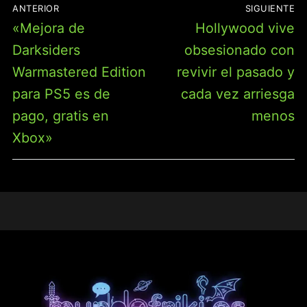
NAVEGACIÓN
ANTERIOR
SIGUIENTE
DE
Entrada
Entrada
«Mejora de
Hollywood vive
ENTRADAS
anterior:
siguiente:
Darksiders
obsesionado con
Warmastered Edition
revivir el pasado y
para PS5 es de
cada vez arriesga
pago, gratis en
menos
Xbox»