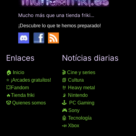
Mucho más que una tienda friki...
¡Descubre lo que te hemos preparado!
Enlaces
Notícias diarias
🏠 Inicio
🎬 Cine y series
⭐ ¡Arcades gratuítos!
📗 Cultura
💥Fandom
🤘 Heavy metal
🔥Tienda friki
📡 Nintendo
🤡 Quienes somos
🕹 PC Gaming
🎮 Sony
🤖 Tecnología
📣 Xbox