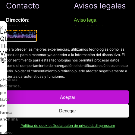
Contacto
Avisos legales
Dirección:
Aviso legal
✕
100% online
Accesibilidad
LAMENTAMOS
Manresa (08241), Barcelona
Devoluciones
QUE
Política de cookies
TE
Chat Whatsapp (solo texto):
Para ofrecer las mejores experiencias, utilizamos tecnologías como las
Política de privacidad
VAYAS
cookies para almacenar y/o acceder a la información del dispositivo. El
+34 689 800 662
👋
consentimiento para estas tecnologías nos permitirá procesar datos
como el comportamiento de navegación o identificadores únicos en este
Correo:
sitio. No dar el consentimiento o retirarlo puede afectar negativamente a
ciertas características y funciones.
contacto@mundofriki.es
¿Podrías
indicarnos,
por
Aceptar
favor,
de
Denegar
Copyright © 2022-2026
Mundofriki.es
| Diseñado por
Roger
forma
Casadejús Pérez
anónima
el
Política de cookies
Declaración de privacidad
Impressum
motivo