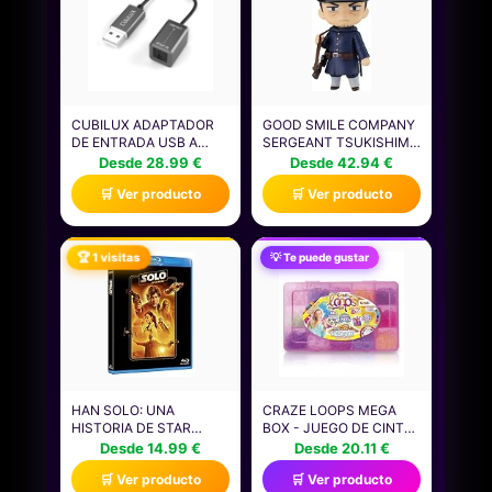
CUBILUX ADAPTADOR
GOOD SMILE COMPANY
DE ENTRADA USB A
SERGEANT TSUKISHIMA
SPDIF PARA PC [SOLO
FIG. 10 CM GOLDEN
Desde 28.99 €
Desde 42.94 €
GRABACIÓN ESTÉREO,
KAMUY NENDOROID
🛒 Ver producto
🛒 Ver producto
NO PARA
REPRODUCCIÓN DE
AUDIO] DONGLE DE
ENTRADA DE LÍNEA
🏆 1 visitas
💡 Te puede gustar
ÓPTICA USB, INTERFAZ
USB A SDPIF RX PARA
COMPUTADORA
PORTÁTIL
HAN SOLO: UNA
CRAZE LOOPS MEGA
HISTORIA DE STAR
BOX - JUEGO DE CINTAS
WARS (EDICIÓN
TELAR CON 1600
Desde 14.99 €
Desde 20.11 €
REMASTERIZADA) 2
GOMAS PARA
🛒 Ver producto
🛒 Ver producto
DISCOS (PELÍCULA +
MANUALIDADES Y