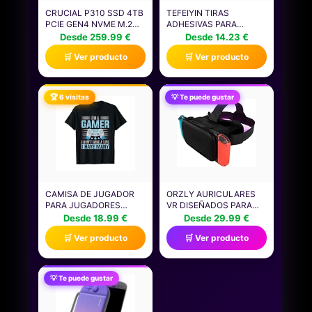
CRUCIAL P310 SSD 4TB
TEFEIYIN TIRAS
PCIE GEN4 NVME M.2
ADHESIVAS PARA
2280, DISCO INTERNO,
PANTALLA DE
Desde 259.99 €
Desde 14.23 €
HASTA 7.100 MB/S,
PRIVACIDAD Y
🛒 Ver producto
🛒 Ver producto
COMPATIBLE CON
PESTAÑAS DE SOPORTE
ORDENADOR PORTÁTIL
DESLIZANTE PARA
Y DE SOBREMESA &
MONITORES DE
CONSOLAS DE JUEGOS
COMPUTADORA Y
🏆 6 visitas
💡 Te puede gustar
PORTÁTILES -
PORTÁTILES, JUEGO DE
CT4000P310SSD801
PESTAÑAS DE
REPUESTO PARA
MONITOR Y LAPTOP,
PROTECTOR DE
CAMISA DE JUGADOR
ORZLY AURICULARES
PARA JUGADORES
VR DISEÑADOS PARA
NIÑOS HOMBRES
CONSOLA NINTENDO
Desde 18.99 €
Desde 29.99 €
VIDEOJUEGOS JUEGOS
SWITCH & SWITCH
🛒 Ver producto
🛒 Ver producto
CAMISETA
OLED CON LENTE
AJUSTABLE PARA UNA
EXPERIENCIA DE JUEGO
DE REALIDAD VIRTUAL Y
💡 Te puede gustar
PARA LABO VR - NEGRO
- EDICIÓN EN CAJA DE
REGALO