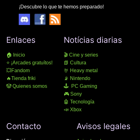
¡Descubre lo que te hemos preparado!
Enlaces
Notícias diarias
🏠 Inicio
🎬 Cine y series
⭐ ¡Arcades gratuítos!
📗 Cultura
💥Fandom
🤘 Heavy metal
🔥Tienda friki
📡 Nintendo
🤡 Quienes somos
🕹 PC Gaming
🎮 Sony
🤖 Tecnología
📣 Xbox
Contacto
Avisos legales