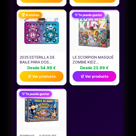
ORDENADOR PORTÁTIL
Y DE SOBREMESA &
CONSOLAS DE JUEGOS
🏆 4 visitas
💡 Te puede gustar
PORTÁTILES -
CT4000P310SSD801
2025 ESTERILLA DE
LE SCORPION MASQUÉ
BAILE PARA DOS
ZOMBIE KIDZ
USUARIOS, ALFOMBRA
EVOLUTION, JUEGO DE
Desde 54.99 €
Desde 23.99 €
ELECTRÓNICA DE BAILE
MESA COOPERATIVO
🛒 Ver producto
🛒 Ver producto
(MODO DE UN JUGADOR
PARA FAMILIAS Y NIÑOS,
Y MODO DE DOS
EVOLUCIONA EN CADA
JUGADORES), JUEGO DE
PARTIDA, A PARTIR DE 7
BAILE CON CAJA DE
AÑOS, DE 2 A 4
💡 Te puede gustar
BATERÍA LED, REGALOS
JUGADORES, 15
DE CUMPLEAÑOS PARA
MINUTOS POR PARTIDA,
NIÑOS Y NIÑAS
ESPAÑOL