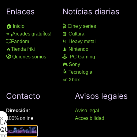
Enlaces
Notícias diarias
🏠 Inicio
🎬 Cine y series
⭐ ¡Arcades gratuítos!
📗 Cultura
💥Fandom
🤘 Heavy metal
🔥Tienda friki
📡 Nintendo
🤡 Quienes somos
🕹 PC Gaming
🎮 Sony
🤖 Tecnología
📣 Xbox
Contacto
Avisos legales
Dirección:
Aviso legal
✕
100% online
Accesibilidad
LAMENTAMOS
Manresa (08241), Barcelona
Devoluciones
QUE
Política de cookies
TE