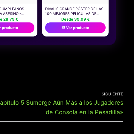
 CUMPLEAÑOS
DIVALIS GRANDE PÓSTER DE LAS
A ASESINO -
100 MEJORES PELÍCULAS DE
R, DECO KILLER,
TERROR PARA RASCAR - PÓSTER
e 28.79 €
Desde 39.99 €
E TARTAS Y
DE CINE RASCABLE - LISTA DE
r producto
🛒 Ver producto
 PELÍCULAS DE
LOS HORRORES DE TODOS LOS
TIEMPOS IMPERDIBLES -
SCRATCH OFF POSTER TOP 100
HORROR MOVIES
SIGUIENTE
apítulo 5 Sumerge Aún Más a los Jugadores
de Consola en la Pesadilla»