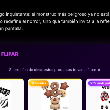
o inquietante: el monstruo más peligroso ya no está f
lo redefine el horror, sino que también invita a la re
an pantalla.
 FLIPAR
Si eres fan de
cine
, estos productos te van a flipar 🔥
🏆 3 visitas
💡 Te puede gust