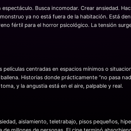
 espectáculo. Busca incomodar. Crear ansiedad. Hacer
onstruo ya no está fuera de la habitación. Está dent
eno fértil para el horror psicológico. La tensión surg
 películas centradas en espacios mínimos o situacio
 ballena. Historias donde prácticamente “no pasa nada
oma, y la angustia está en el aire, palpable y real.
siedad, aislamiento, teletrabajo, pisos pequeños, h
 de millones de personas. El cine terminó absorbiendo