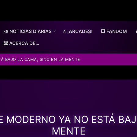
📣 NOTICIAS DIARIAS
⭐ ¡ARCADES!
💥 FANDOM
🤡 ACERCA DE…
Á BAJO LA CAMA, SINO EN LA MENTE
E MODERNO YA NO ESTÁ BAJO
MENTE