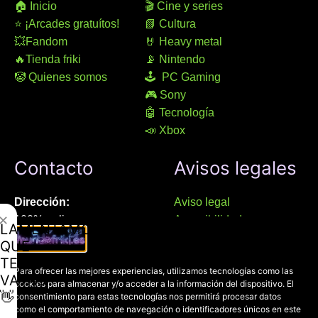
🏠 Inicio
🎬 Cine y series
⭐ ¡Arcades gratuítos!
📗 Cultura
💥Fandom
🤘 Heavy metal
🔥Tienda friki
📡 Nintendo
🤡 Quienes somos
🕹 PC Gaming
🎮 Sony
🤖 Tecnología
📣 Xbox
Contacto
Avisos legales
Dirección:
Aviso legal
✕
100% online
Accesibilidad
LAMENTAMOS
Manresa (08241), Barcelona
Devoluciones
QUE
Política de cookies
TE
Chat Whatsapp (solo texto):
Para ofrecer las mejores experiencias, utilizamos tecnologías como las
Política de privacidad
VAYAS
cookies para almacenar y/o acceder a la información del dispositivo. El
+34 689 800 662
👋
consentimiento para estas tecnologías nos permitirá procesar datos
como el comportamiento de navegación o identificadores únicos en este