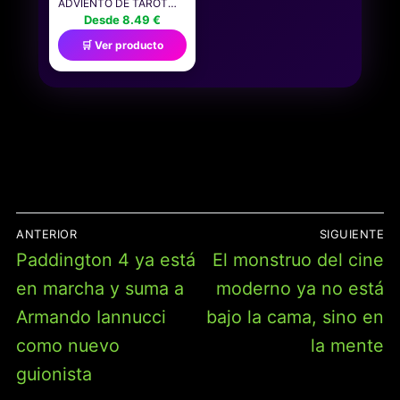
ADVIENTO DE TAROT
2025, CALENDARIO DE
Desde 8.49 €
CUENTA REGRESIVA DE
🛒 Ver producto
PERSONAJES DE TAROT,
24 PIEZAS, CON SERIE
DE PERSONAJES
PLANOS 2D ACRÍLICOS,
REGALO ESOTÉRICO,
DECORACIONES DE
ÁRBOL DE NAVIDAD
NAVEGACIÓN
ANTERIOR
SIGUIENTE
DE
Entrada
Entrada
Paddington 4 ya está
El monstruo del cine
ENTRADAS
anterior:
siguiente:
en marcha y suma a
moderno ya no está
Armando Iannucci
bajo la cama, sino en
como nuevo
la mente
guionista