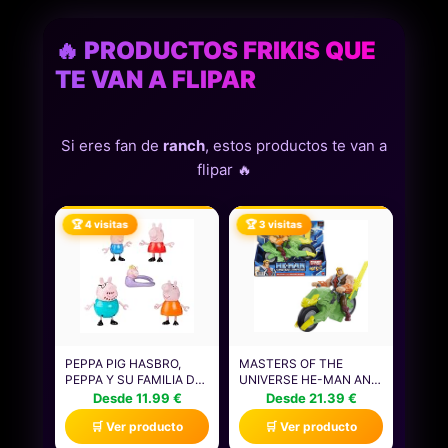
🔥 PRODUCTOS FRIKIS QUE
TE VAN A FLIPAR
Si eres fan de
ranch
, estos productos te van a
flipar 🔥
🏆 4 visitas
🏆 3 visitas
PEPPA PIG HASBRO,
MASTERS OF THE
PEPPA Y SU FAMILIA DE
UNIVERSE HE-MAN AND
CINCO, MUÑECOS PARA
THE ACTION FIGURE +
Desde 11.99 €
Desde 21.39 €
NIÑAS Y NIÑOS
VEHÍCULO BASADO EN
🛒 Ver producto
🛒 Ver producto
PEQUEÑOS, 5 FIGURAS
SERIES ANIMADAS,
DE PERSONAJES DE LA
PERSONAJES DE