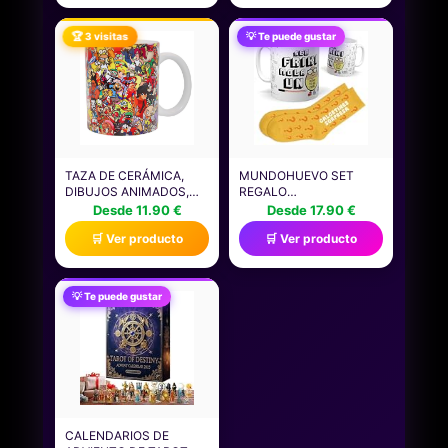
SERIE, ACCESORIOS
BATALLA
PARA CASA DE
ARTICULADOS, REGALO
🏆 3 visitas
💡 Te puede gustar
MUÑECAS, COLOR
PARA MAYORES DE 4
ROSA, REGALO DE
AÑOS
JUEGOS
TAZA DE CERÁMICA,
MUNDOHUEVO SET
DIBUJOS ANIMADOS,
REGALO
PERSONAJES COMICS,
PERSONALIZADO PARA
Desde 11.90 €
Desde 17.90 €
LA TAZA IDEAL PARA TU
FRIKIS | TAZA SER FRIKI
🛒 Ver producto
🛒 Ver producto
CAFÉ PERFECTO, TAZA
MOLA UN NUEVO +
CREATIVA, TAZAS
CALCETIN SORPRESA |
ÚNICAS PARA
REGALO PERSONAJES,
MOMENTOS
CINE, SERIES,
💡 Te puede gustar
INOLVIDABLES
TELEVISIÓN...
DIVERTIDO Y ORIGINAL.
CALENDARIOS DE