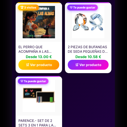
VOZ, JUGUETE
PAQUETES DE MEJORA
PERSONAJE YOUTUBE,
DUPLICADOS) ESTE ES
🏆 3 visitas
💡 Te puede gustar
29 CM, CANTA PUNTO
UN PRODUCTO EN
EXE, REPITE LO QUE
ESPAÑOL.
DICES (85425)
EL PERRO QUE
2 PIEZAS DE BUFANDAS
ACOMPAÑA A LAS
DE SEDA PEQUEÑAS DE
ALMAS. CUENTOS
MODA, ACCESORIOS
Desde 13.00 €
Desde 10.58 €
INFANTILES EN
PARA MUJERES,
🛒 Ver producto
🛒 Ver producto
ESPAÑOL: DESCUBRE
BUFANDAS DE SEDA
PORQUE ESTOS
RETRO Y ELEES, QUE SE
PERRITOS SON LOS QUE
PUEDEN USAR COMO
GUÍAN A LAS ALMAS EN
BUFANDAS DE CUELLO,
💡 Te puede gustar
EL MÁS ALLÁ.:
ROPA DE CABEZA Y
CUENTOS, LEYENDAS Y
DECORACIONES DE
TRADICIONES
EMBALAJE.
PARENCE.- SET DE 2
SETS 3 EN 1 PARA LA