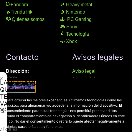
💥Fandom
🤘 Heavy metal
🔥Tienda friki
📡 Nintendo
🤡 Quienes somos
🕹 PC Gaming
🎮 Sony
🤖 Tecnología
📣 Xbox
Contacto
Avisos legales
Dirección:
Aviso legal
✕
100% online
Accesibilidad
LAMENTAMOS
Manresa (08241), Barcelona
Devoluciones
QUE
Política de cookies
TE
Chat Whatsapp (solo texto):
Para ofrecer las mejores experiencias, utilizamos tecnologías como las
Política de privacidad
VAYAS
cookies para almacenar y/o acceder a la información del dispositivo. El
+34 689 800 662
👋
consentimiento para estas tecnologías nos permitirá procesar datos
como el comportamiento de navegación o identificadores únicos en este
Correo:
sitio. No dar el consentimiento o retirarlo puede afectar negativamente a
ciertas características y funciones.
contacto@mundofriki.es
¿Podrías