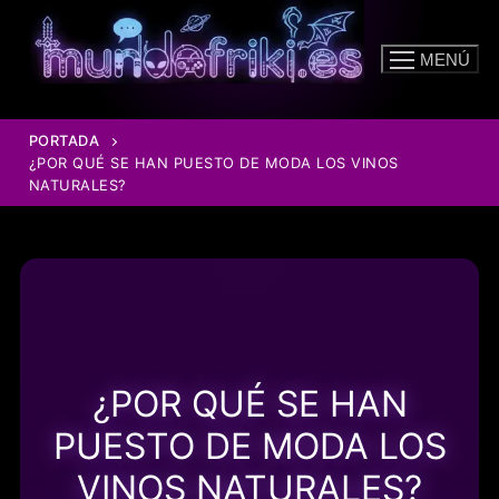
Ir
al
MENÚ
contenido
PORTADA
¿POR QUÉ SE HAN PUESTO DE MODA LOS VINOS
NATURALES?
¿POR QUÉ SE HAN
PUESTO DE MODA LOS
VINOS NATURALES?