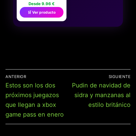
ESCUELA Y EL OCIO -
Desde 9.96 €
SET DE PIZARRA CON
🛒 Ver producto
ESPONJA Y TIZA QUE SE
PUEDEN LIMPIAR -
VERSÁTIL, FÁCIL DE
USAR Y TRANSPORTAR
- 2 PIEZAS DE 28X15CM
NAVEGACIÓN
ANTERIOR
SIGUIENTE
DE
Entrada
Entrada
Estos son los dos
Pudin de navidad de
ENTRADAS
anterior:
siguiente:
próximos juegazos
sidra y manzanas al
que llegan a xbox
estilo británico
game pass en enero