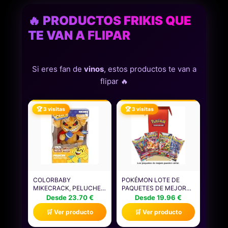
🔥 PRODUCTOS FRIKIS QUE
TE VAN A FLIPAR
Si eres fan de
vinos
, estos productos te van a
flipar 🔥
🏆 3 visitas
🏆 3 visitas
COLORBABY
POKÉMON LOTE DE
MIKECRACK, PELUCHE
PAQUETES DE MEJORA
INTERACTIVO, PERRO
DE JCC POKÉMON (4
Desde 23.70 €
Desde 19.96 €
MIKE.EXE, CON MÚSICA,
PAQUETES DE MEJORA,
🛒 Ver producto
🛒 Ver producto
GRABACIÓN Y
40 CARTAS EN TOTAL)
REPRODUCCIÓN DE
(PUEDE CONTENER