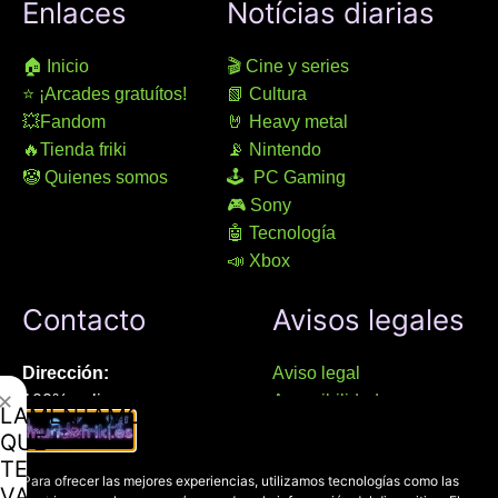
Enlaces
Notícias diarias
🏠 Inicio
🎬 Cine y series
⭐ ¡Arcades gratuítos!
📗 Cultura
💥Fandom
🤘 Heavy metal
🔥Tienda friki
📡 Nintendo
🤡 Quienes somos
🕹 PC Gaming
🎮 Sony
🤖 Tecnología
📣 Xbox
Contacto
Avisos legales
Dirección:
Aviso legal
✕
100% online
Accesibilidad
LAMENTAMOS
Manresa (08241), Barcelona
Devoluciones
QUE
Política de cookies
TE
Chat Whatsapp (solo texto):
Para ofrecer las mejores experiencias, utilizamos tecnologías como las
Política de privacidad
VAYAS