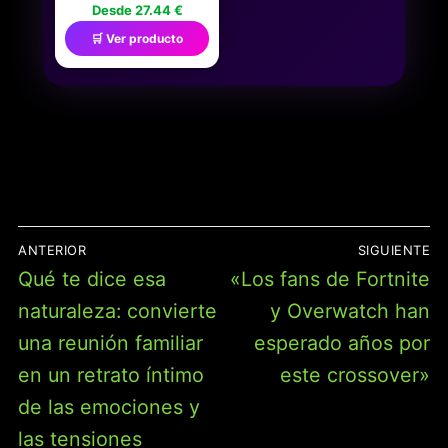
Z - DESCUBRE LOS
Desde 27.44 €
SECRETOS DE LA SERIE
🛒 Ver producto
PARA 2-6 JUGADORES,
JUEGOS DE MESA
NIÑOS 8 AÑOS Y PARA
FANS DE DRAGON BALL
Z, JUEGOS DE MESA
CLUEDO JUEGO DE
MESA
NAVEGACIÓN
ANTERIOR
SIGUIENTE
DE
Entrada
Entrada
Qué te dice esa
«Los fans de Fortnite
ENTRADAS
anterior:
siguiente:
naturaleza: convierte
y Overwatch han
una reunión familiar
esperado años por
en un retrato íntimo
este crossover»
de las emociones y
las tensiones