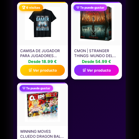
CM, NIÑOS DE 4 AÑOS O
COMPUTADORA Y
🏆 6 visitas
💡 Te puede gustar
MÁS
PORTÁTILES, JUEGO DE
PESTAÑAS DE
REPUESTO PARA
MONITOR Y LAPTOP,
PROTECTOR DE
CAMISA DE JUGADOR
CMON | STRANGER
PARA JUGADORES
THINGS: MUNDO DEL
NIÑOS HOMBRES
REVÉS | JUEGO DE
Desde 18.99 €
Desde 54.99 €
VIDEOJUEGOS JUEGOS
MESA DE ESTRATEGIA
🛒 Ver producto
🛒 Ver producto
CAMISETA
COOPERATIVO BASADO
EN LA EXITOSA SERIE DE
NETFLIX| A PARTIR DE 12
AÑOS | DE 2 A 4
💡 Te puede gustar
JUGADORES | 60
MINUTOS POR PARTIDA
| ESPAÑOL
WINNING MOVES
CLUEDO DRAGON BALL