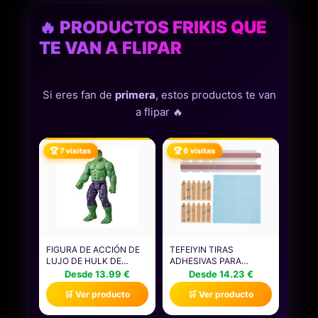
🔥 PRODUCTOS FRIKIS QUE
TE VAN A FLIPAR
Si eres fan de
primera
, estos productos te van
a flipar 🔥
🏆 7 visitas
🏆 6 visitas
FIGURA DE ACCIÓN DE
TEFEIYIN TIRAS
LUJO DE HULK DE
ADHESIVAS PARA
MARVEL AVENGERS
PANTALLA DE
Desde 13.99 €
Desde 14.23 €
TITAN HERO SERIES
PRIVACIDAD Y
🛒 Ver producto
🛒 Ver producto
BLAST GEAR, JUGUETE
PESTAÑAS DE SOPORTE
DE SUPERHÉROE PARA
DESLIZANTE PARA
EL JUEGO DE ROL DE 30
MONITORES DE