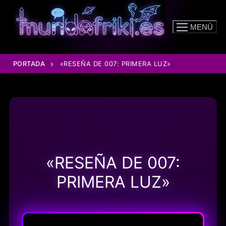
Ir
al
MENÚ
contenido
PORTADA
«RESEÑA DE 007: PRIMERA LUZ»
«RESEÑA DE 007:
PRIMERA LUZ»