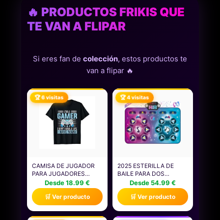
🔥 PRODUCTOS FRIKIS QUE
TE VAN A FLIPAR
Si eres fan de
colección
, estos productos te
van a flipar 🔥
🏆 6 visitas
🏆 4 visitas
CAMISA DE JUGADOR
2025 ESTERILLA DE
PARA JUGADORES
BAILE PARA DOS
NIÑOS HOMBRES
USUARIOS, ALFOMBRA
Desde 18.99 €
Desde 54.99 €
VIDEOJUEGOS JUEGOS
ELECTRÓNICA DE BAILE
🛒 Ver producto
🛒 Ver producto
CAMISETA
(MODO DE UN JUGADOR
Y MODO DE DOS
JUGADORES), JUEGO DE