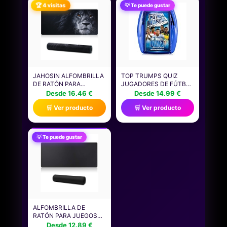
BAILE CON CAJA DE
🏆 4 visitas
💡 Te puede gustar
BATERÍA LED, REGALOS
DE CUMPLEAÑOS PARA
NIÑOS Y NIÑAS
JAHOSIN ALFOMBRILLA
TOP TRUMPS QUIZ
DE RATÓN PARA
JUGADORES DE FÚTBOL
JUEGOS BORDES
- JUEGOS INFANTILES:
Desde 16.46 €
Desde 14.99 €
COSIDOS,
TRIVIA PARA 2+
🛒 Ver producto
🛒 Ver producto
ALFOMBRILLA DE
JUGADORES DESDE 8
RATÓN EXTENDIDA
AÑOS - ¡ADIVINA
[70X30CM] CON BASE
PREGUNTAS SOBRE TUS
DE GOMA NATURAL
FUTBOLISTAS
💡 Te puede gustar
ANTIDESLIZANTE PARA
FAVORITOS Y GANA!
JUGADORES/ESCRITORIO/OFICINA/HOGAR
IDEAL PARA TU
70X30 BLION02
COLECCIÓN DE FAN.
ALFOMBRILLA DE
RATÓN PARA JUEGOS
JAHOSIN CON BORDES
Desde 12.89 €