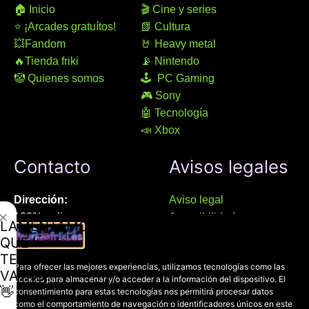
🏠 Inicio
🎬 Cine y series
⭐ ¡Arcades gratuítos!
📗 Cultura
💥Fandom
🤘 Heavy metal
🔥Tienda friki
📡 Nintendo
🤡 Quienes somos
🕹 PC Gaming
🎮 Sony
🤖 Tecnología
📣 Xbox
Contacto
Avisos legales
Dirección:
Aviso legal
✕
100% online
Accesibilidad
LAMENTAMOS
Manresa (08241), Barcelona
Devoluciones
QUE
Política de cookies
TE
Chat Whatsapp (solo texto):
Para ofrecer las mejores experiencias, utilizamos tecnologías como las
Política de privacidad
VAYAS
cookies para almacenar y/o acceder a la información del dispositivo. El
+34 689 800 662
👋
consentimiento para estas tecnologías nos permitirá procesar datos
como el comportamiento de navegación o identificadores únicos en este