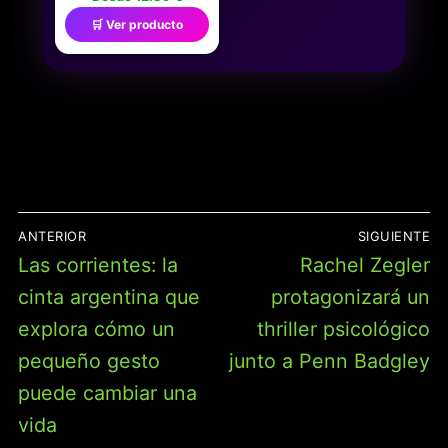
COSIDOS,
🛒 Ver producto
ALFOMBRILLA DE
RATÓN EXTENDIDA
[70X30CM] CON BASE
DE GOMA NATURAL
ANTIDESLIZANTE PARA
JUGADORES/ESCRITORIO/OFICINA/HOGAR-
70X30 BLACKES
NAVEGACIÓN
ANTERIOR
SIGUIENTE
DE
Entrada
Entrada
Las corrientes: la
Rachel Zegler
ENTRADAS
anterior:
siguiente:
cinta argentina que
protagonizará un
explora cómo un
thriller psicológico
pequeño gesto
junto a Penn Badgley
puede cambiar una
vida