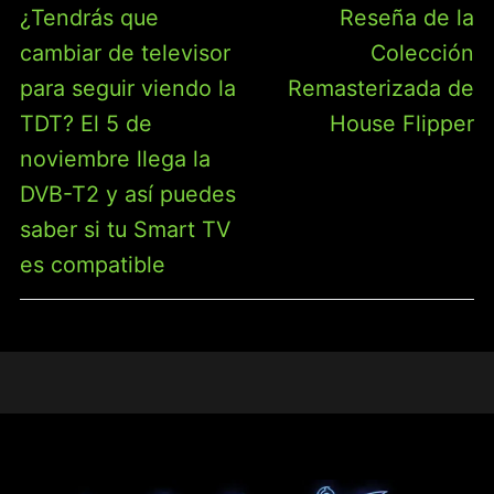
DE
Entrada
Entrada
¿Tendrás que
Reseña de la
ENTRADAS
anterior:
siguiente:
cambiar de televisor
Colección
para seguir viendo la
Remasterizada de
TDT? El 5 de
House Flipper
noviembre llega la
DVB-T2 y así puedes
saber si tu Smart TV
es compatible