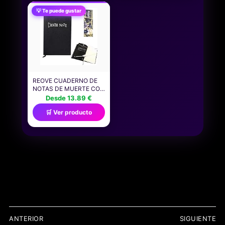
DE DISFRACES, SE
COMO PASAMONTAÑAS,
💡 Te puede gustar
PUEDE UTILIZAR PARA
BANDANA O GORRA,
DIVERSAS FIESTAS
SUAVE Y ELÁSTICO
COMO HALLOWEEN
PARA PROTEGER DEL
FRÍO
REOVE CUADERNO DE
NOTAS DE MUERTE CON
BOLÍGRAFO DE PLUMAS,
Desde 13.89 €
CUADERNO DE
🛒 Ver producto
COSPLAY CON
TEMÁTICA DE ANIME DE
MODA, EL MEJOR
REGALO PARA LOS
AMANTES DEL
COSPLAY, SE PUEDE
UTILIZAR COMO DIARIO
Y CUADERNO
NAVEGACIÓN
ANTERIOR
SIGUIENTE