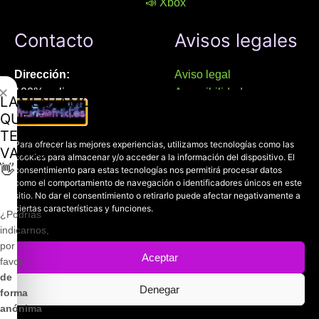
📣 Xbox
Contacto
Avisos legales
Dirección:
Aviso legal
✕
100% online
Accesibilidad
LAMENTAMOS
Manresa (08241), Barcelona
Devoluciones
QUE
Política de cookies
TE
Chat Whatsapp (solo texto):
Para ofrecer las mejores experiencias, utilizamos tecnologías como las
Política de privacidad
VAYAS
cookies para almacenar y/o acceder a la información del dispositivo. El
+34 689 800 662
👋
consentimiento para estas tecnologías nos permitirá procesar datos
como el comportamiento de navegación o identificadores únicos en este
Correo:
sitio. No dar el consentimiento o retirarlo puede afectar negativamente a
ciertas características y funciones.
contacto@mundofriki.es
¿Podrías
indicarnos,
por
Aceptar
favor,
de
Copyright © 2022-2026
Mundofriki.es
| Diseñado por
Roger
Denegar
forma
Casadejús Pérez
anónima