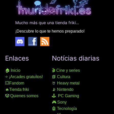
Mucho más que una tienda friki...
¡Descubre lo que te hemos preparado!
Enlaces
Notícias diarias
🏠 Inicio
🎬 Cine y series
⭐ ¡Arcades gratuítos!
📗 Cultura
💥Fandom
🤘 Heavy metal
🔥Tienda friki
📡 Nintendo
🤡 Quienes somos
🕹 PC Gaming
🎮 Sony
🤖 Tecnología