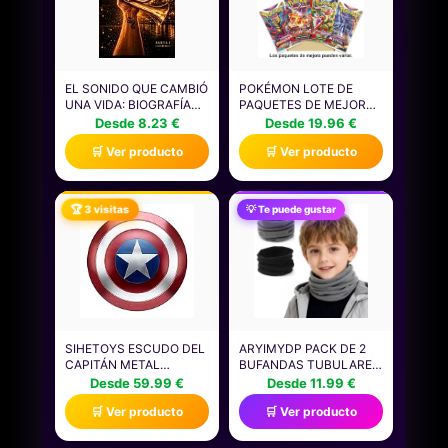
EL SONIDO QUE CAMBIÓ
POKÉMON LOTE DE
UNA VIDA: BIOGRAFÍA
PAQUETES DE MEJORA
MUSICAL DEL CORNETA
DE JCC POKÉMON (4
Desde 8.23 €
Desde 19.96 €
SEVILLANO JOSÉ JAVIER
PAQUETES DE MEJORA,
🛒 Ver producto
🛒 Ver producto
MONTORO GONZÁLEZ
40 CARTAS EN TOTAL)
CONOCIDO COMO
(PUEDE CONTENER
CHELY SEVILLA
PAQUETES DE MEJORA
DUPLICADOS) ESTE ES
🏆 3 visitas
💡 Te puede gustar
UN PRODUCTO EN
ESPAÑOL.
SIHETOYS ESCUDO DEL
ARYIMYDP PACK DE 2
CAPITÁN METAL
BUFANDAS TUBULARES
AMÉRICA, CAPITÁN
PARA NIÑO, BRAGA
Desde 59.99 €
Desde 11.99 €
ADULTO AMÉRICA
CUELLO INFANTIL
🛒 Ver producto
🛒 Ver producto
LETRERO METAL,
SUAVE PARA
RESTAURACIÓN JUEGO
ACTIVIDADES AL AIRE
DE ROLES ACCESORIOS
LIBRE, SE PUEDE USAR