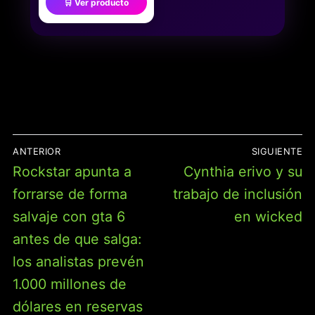
🛒 Ver producto
DE PATCHWORK, ROPA
DEPORTIVA CASUAL
VINTAGE,
CORTAVIENTOS, TALLA
M, MORADO, L
NAVEGACIÓN
ANTERIOR
SIGUIENTE
DE
Entrada
Entrada
Rockstar apunta a
Cynthia erivo y su
ENTRADAS
anterior:
siguiente:
forrarse de forma
trabajo de inclusión
salvaje con gta 6
en wicked
antes de que salga:
los analistas prevén
1.000 millones de
dólares en reservas