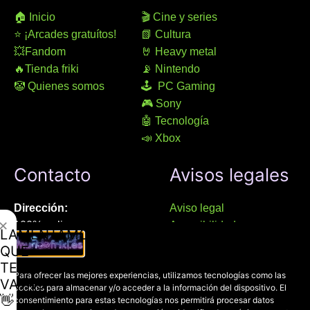
🏠 Inicio
🎬 Cine y series
⭐ ¡Arcades gratuítos!
📗 Cultura
💥Fandom
🤘 Heavy metal
🔥Tienda friki
📡 Nintendo
🤡 Quienes somos
🕹 PC Gaming
🎮 Sony
🤖 Tecnología
📣 Xbox
Contacto
Avisos legales
Dirección:
Aviso legal
✕
100% online
Accesibilidad
LAMENTAMOS
Manresa (08241), Barcelona
Devoluciones
QUE
Política de cookies
TE
Chat Whatsapp (solo texto):
Para ofrecer las mejores experiencias, utilizamos tecnologías como las
Política de privacidad
VAYAS
cookies para almacenar y/o acceder a la información del dispositivo. El
+34 689 800 662
👋
consentimiento para estas tecnologías nos permitirá procesar datos