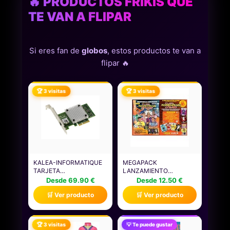
🔥 PRODUCTOS FRIKIS QUE
TE VAN A FLIPAR
Si eres fan de
globos
, estos productos te van a
flipar 🔥
🏆 3 visitas
🏆 3 visitas
KALEA-INFORMATIQUE
MEGAPACK
TARJETA
LANZAMIENTO
CONTROLADORA PCIE
ADRENALYN 2026
Desde 69.90 €
Desde 12.50 €
3.0 4X 10G 5G 2.5G 1G
PANINI | ALBUM
🛒 Ver producto
🛒 Ver producto
GIGABIT LAN ETHERNET
ADRENALYN XL 2025
RJ45 CON CHIPSET
2026 CON CARTAS DE
AQUANTIA AQTION
FUTBOL, ARCHIVADOR Y
AQC107 - COMPATIBLE
SOBRES | ALBUM DE
🏆 3 visitas
💡 Te puede gustar
CON 5 VELOCIDADES DE
CROMOS FUTBOL + 4