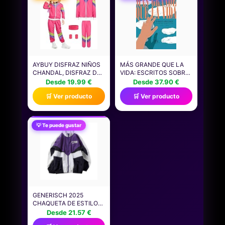
RED - GAMA
SOBRES + 3 CARTAS
INDUSTRIAL
EDICIÓN LIMITADA
AYBUY DISFRAZ NIÑOS
MÁS GRANDE QUE LA
CHANDAL, DISFRAZ DE
VIDA: ESCRITOS SOBRE
CHÁNDAL DE LOS AÑOS
CINE 2000-2025 (FUERA
Desde 19.99 €
Desde 37.90 €
80 CON BOLSILLOS,
DE COLECCION)
🛒 Ver producto
🛒 Ver producto
CHAQUETA Y PANTALÓN
CON DIADEMA Y
MUÑEQUERA, ESTILO
RETRO, DISFRAZ PARA
💡 Te puede gustar
GRUPO, FIESTA
TEMÁTICA, ROSA ROJA
M (125-140CM)
GENERISCH 2025
CHAQUETA DE ESTILO
RETRO DE GRAN
Desde 21.57 €
TAMAÑO CON COLORES