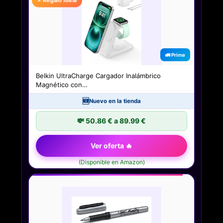
⭐ Regalo ideal
🚛 Prime
Belkin UltraCharge Cargador Inalámbrico
Magnético con…
🆕
Nuevo en la tienda
💸 50.86 € a 89.99 €
Ver oferta 🔥
(Disponible en Amazon)