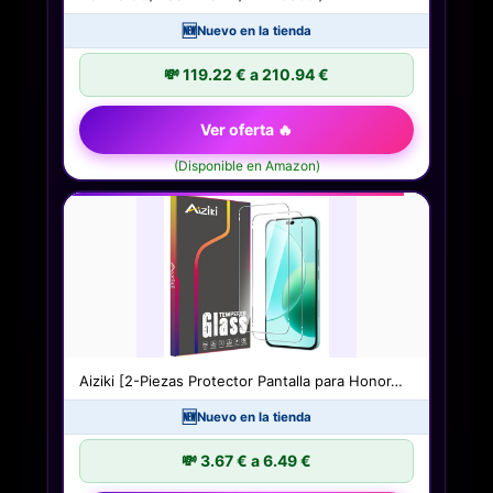
🆕
Nuevo en la tienda
💸 119.22 € a 210.94 €
Ver oferta 🔥
(Disponible en Amazon)
Aiziki [2-Piezas Protector Pantalla para Honor…
🆕
Nuevo en la tienda
💸 3.67 € a 6.49 €