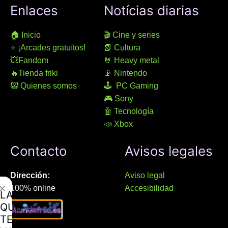
Enlaces
Notícias diarias
🏠 Inicio
🎬 Cine y series
⭐ ¡Arcades gratuítos!
📗 Cultura
💥Fandom
🤘 Heavy metal
🔥Tienda friki
📡 Nintendo
🤡 Quienes somos
🕹 PC Gaming
🎮 Sony
🤖 Tecnología
📣 Xbox
Contacto
Avisos legales
Dirección:
Aviso legal
✕
100% online
Accesibilidad
LAMENTAMOS
Manresa (08241), Barcelona
Devoluciones
QUE
Política de cookies
TE
Chat Whatsapp (solo texto):
Política de privacidad