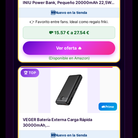
INIU Power Bank, Pequeño 20000mAh 22,5W…
🆕
Nuevo en la tienda
👉 Favorito entre fans. Ideal como regalo friki.
💸 15.57 € a 27.54 €
Ver oferta 🔥
(Disponible en Amazon)
🏆 TOP
🚛 Prime
VEGER Batería Externa Carga Rápida
30000mAh,…
🆕
Nuevo en la tienda