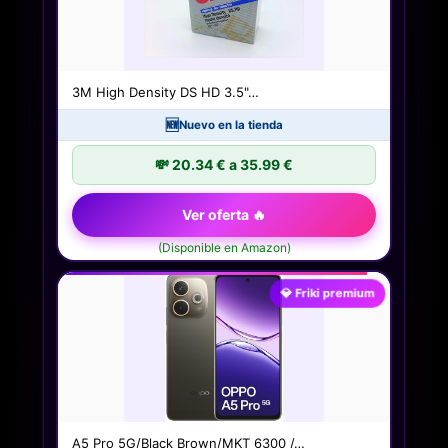
3M High Density DS HD 3.5"…
🆕
Nuevo en la tienda
💸 20.34 € a 35.99 €
Ver oferta 🔥
(Disponible en Amazon)
💎 Friki premium
A5 Pro 5G/Black Brown/MKT 6300 /…