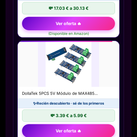
💸 17.03 € a 30.13 €
Ver oferta 🔥
(Disponible en Amazon)
DollaTek 5PCS 5V Módulo de MAX485…
✨
Recién descubierto · sé de los primeros
💸 3.39 € a 5.99 €
Ver oferta 🔥