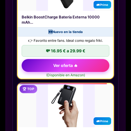
🚛 Prime
Belkin BoostCharge Batería Externa 10000
mAh…
🆕
Nuevo en la tienda
👉 Favorito entre fans. Ideal como regalo friki.
💸 16.95 € a 29.99 €
Ver oferta 🔥
(Disponible en Amazon)
🏆 TOP
🚛 Prime