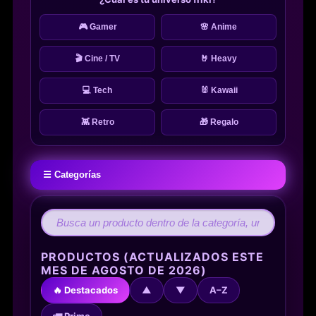
🎮 Gamer
🌸 Anime
🎬 Cine / TV
🤘 Heavy
💻 Tech
🐰 Kawaii
👾 Retro
🎁 Regalo
☰ Categorías
PRODUCTOS (ACTUALIZADOS ESTE
MES DE AGOSTO DE 2026)
🔥 Destacados
▲
▼
A–Z
🚛 Prime