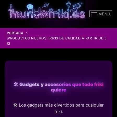
Ir
al
MENÚ
contenido
PORTADA
¡PRODUCTOS NUEVOS FRIKIS DE CALIDAD A PARTIR DE 5
€!
🛠️ Gadgets y accesorios que todo friki
quiere
🛠️ Los gadgets más divertidos para cualquier
friki.