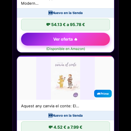
Modern…
🆕
Nuevo en la tienda
💸 54.13 € a 95.78 €
Ver oferta 🔥
(Disponible en Amazon)
🚛 Prime
Aquest any canvia el conte: El…
🆕
Nuevo en la tienda
💸 4.52 € a 7.99 €