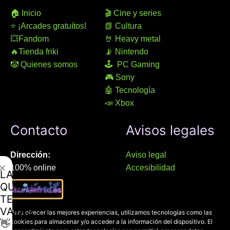
🏠 Inicio
🎬 Cine y series
⭐ ¡Arcades gratuítos!
📗 Cultura
💥Fandom
🤘 Heavy metal
🔥Tienda friki
📡 Nintendo
🤡 Quienes somos
🕹 PC Gaming
🎮 Sony
🤖 Tecnología
📣 Xbox
Contacto
Avisos legales
Dirección:
Aviso legal
✕
100% online
Accesibilidad
LAMENTAMOS
Manresa (08241), Barcelona
Devoluciones
QUE
Política de cookies
TE
Chat Whatsapp (solo texto):
Política de privacidad
VAYAS
Para ofrecer las mejores experiencias, utilizamos tecnologías como las
+34 689 800 662
👋
cookies para almacenar y/o acceder a la información del dispositivo. El