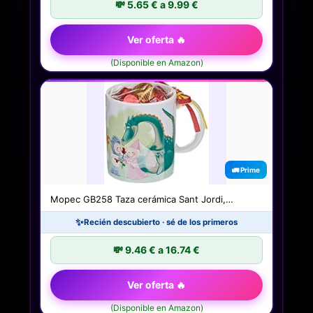
💸 5.65 € a 9.99 €
Ver oferta 🔥
(Disponible en Amazon)
🚛 Prime
Mopec GB258 Taza cerámica Sant Jordi,…
✨
Recién descubierto · sé de los primeros
💸 9.46 € a 16.74 €
Ver oferta 🔥
(Disponible en Amazon)