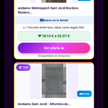
andiamo Webteppich Sant Jordi Bordüre
Modern…
🆕
Nuevo en la tienda
👉 Favorito entre fans. Ideal como regalo friki.
💸 18.13 € a 32.07 €
Ver oferta 🔥
(Disponible en Amazon)
🏆 TOP
🚛 Prime
Andiamo Sant Jordi - Alfombra de…