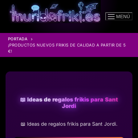
Ir
al
MENÚ
contenido
PORTADA
¡PRODUCTOS NUEVOS FRIKIS DE CALIDAD A PARTIR DE 5
€!
📖 Ideas de regalos frikis para Sant
Jordi
📖 Ideas de regalos frikis para Sant Jordi.