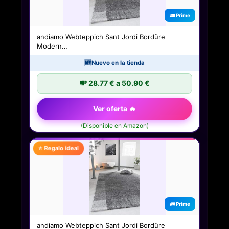
🚛 Prime
andiamo Webteppich Sant Jordi Bordüre
Modern…
🆕
Nuevo en la tienda
💸 28.77 € a 50.90 €
Ver oferta 🔥
(Disponible en Amazon)
⭐ Regalo ideal
🚛 Prime
andiamo Webteppich Sant Jordi Bordüre