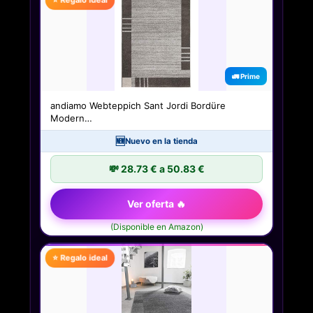
⭐ Regalo ideal
🚛 Prime
andiamo Webteppich Sant Jordi Bordüre
Modern…
🆕
Nuevo en la tienda
💸 28.73 € a 50.83 €
Ver oferta 🔥
(Disponible en Amazon)
⭐ Regalo ideal