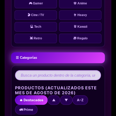
🎮 Gamer
🌸 Anime
🎬 Cine / TV
🤘 Heavy
💻 Tech
🐰 Kawaii
👾 Retro
🎁 Regalo
☰ Categorías
PRODUCTOS (ACTUALIZADOS ESTE
MES DE AGOSTO DE 2026)
🔥 Destacados
▲
▼
A–Z
🚛 Prime