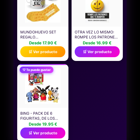
JUEGOS
MUNDOHUEVO SET
OTRA VEZ LO MISMO:
REGALO
ROMPE LOS PATRONES
PERSONALIZADO PARA
QUE TE ROMPEN |
Desde 17.90 €
Desde 16.99 €
FRIKIS | TAZA SER FRIKI
CÓMO DEJAR DE
🛒 Ver producto
🛒 Ver producto
MOLA UN NUEVO +
REPETIR RELACIONES,
CALCETIN SORPRESA |
SANAR TU IDENTIDAD Y
REGALO PERSONAJES,
RECONSTRUIRTE
CINE, SERIES,
EMOCIONALMENTE
💡 Te puede gustar
TELEVISIÓN...
(VOLVER A TI)
DIVERTIDO Y ORIGINAL.
BING - PACK DE 6
FIGURITAS, DE LOS
PERSONAJES
Desde 19.95 €
PRINCIPALES DE LA
🛒 Ver producto
SERIE, RECOMENDADO
PARA NIÑOS DE 1 AÑO