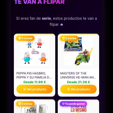
TE VAN A FLIPAR
Si eres fan de
serie
, estos productos te van a
flipar 🔥
🏆 4 visitas
🏆 3 visitas
PEPPA PIG HASBRO,
MASTERS OF THE
PEPPA Y SU FAMILIA DE
UNIVERSE HE-MAN AND
CINCO, MUÑECOS PARA
THE ACTION FIGURE +
Desde 11.99 €
Desde 21.39 €
NIÑAS Y NIÑOS
VEHÍCULO BASADO EN
🛒 Ver producto
🛒 Ver producto
PEQUEÑOS, 5 FIGURAS
SERIES ANIMADAS,
DE PERSONAJES DE LA
PERSONAJES DE
SERIE, ACCESORIOS
BATALLA
PARA CASA DE
ARTICULADOS, REGALO
🏆 3 visitas
💡 Te puede gustar
MUÑECAS, COLOR
PARA MAYORES DE 4
ROSA, REGALO DE
AÑOS