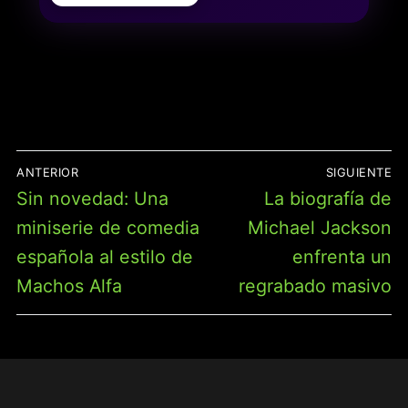
(FAMOSA BNG07001)
NAVEGACIÓN
ANTERIOR
SIGUIENTE
DE
Entrada
Entrada
Sin novedad: Una
La biografía de
ENTRADAS
anterior:
siguiente:
miniserie de comedia
Michael Jackson
española al estilo de
enfrenta un
Machos Alfa
regrabado masivo