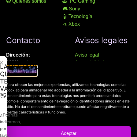
🤡 Quienes somos
🕹 PC Gaming
🎮 Sony
🤖 Tecnología
📣 Xbox
Contacto
Avisos legales
Dirección:
Aviso legal
✕
100% online
Accesibilidad
LAMENTAMOS
Manresa (08241), Barcelona
Devoluciones
QUE
Política de cookies
TE
Chat Whatsapp (solo texto):
Para ofrecer las mejores experiencias, utilizamos tecnologías como las
Política de privacidad
VAYAS
cookies para almacenar y/o acceder a la información del dispositivo. El
+34 689 800 662
👋
consentimiento para estas tecnologías nos permitirá procesar datos
como el comportamiento de navegación o identificadores únicos en este
sitio. No dar el consentimiento o retirarlo puede afectar negativamente a
Correo:
ciertas características y funciones.
contacto@mundofriki.es
¿Podrías
indicarnos,
por
Aceptar
favor,