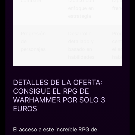
combate
táctico con
rápida y
enfoque en
frenética
estrategia
Progresión
Desarrollo
Progresió
de
detallado y
centrada 
personajes
basado en
el equipo
habilidades
habilidad
DETALLES DE LA OFERTA:
CONSIGUE EL RPG DE
WARHAMMER POR SOLO 3
EUROS
El acceso a este increíble RPG de