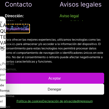
Contacto
Avisos legales
Dirección:
Aviso legal
✕
100% online
Accesibilidad
LAMENTAMOS
Manresa (08241), Barcelona
Devoluciones
QUE
Política de cookies
TE
Chat Whatsapp (solo texto):
Para ofrecer las mejores experiencias, utilizamos tecnologías como las
Política de privacidad
VAYAS
cookies para almacenar y/o acceder a la información del dispositivo. El
+34 689 800 662
👋
consentimiento para estas tecnologías nos permitirá procesar datos
como el comportamiento de navegación o identificadores únicos en este
sitio. No dar el consentimiento o retirarlo puede afectar negativamente a
Correo:
ciertas características y funciones.
contacto@mundofriki.es
¿Podrías
indicarnos,
por
Aceptar
favor,
de
Denegar
Copyright © 2022-2026
Mundofriki.es
| Diseñado por
Roger
forma
Casadejús Pérez
anónima
Política de cookies
Declaración de privacidad
Impressum
el
motivo