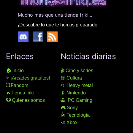
Mucho más que una tienda friki...
¡Descubre lo que te hemos preparado!
Enlaces
Notícias diarias
🏠 Inicio
🎬 Cine y series
⭐ ¡Arcades gratuítos!
📗 Cultura
💥Fandom
🤘 Heavy metal
🔥Tienda friki
📡 Nintendo
🤡 Quienes somos
🕹 PC Gaming
🎮 Sony
🤖 Tecnología
📣 Xbox