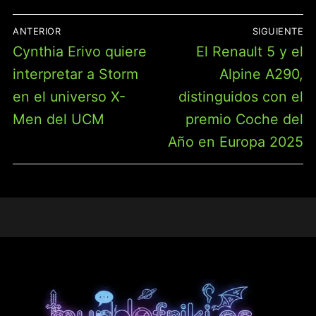
NAVEGACIÓN
ANTERIOR
SIGUIENTE
DE
Entrada
Entrada
Cynthia Erivo quiere
El Renault 5 y el
ENTRADAS
anterior:
siguiente:
interpretar a Storm
Alpine A290,
en el universo X-
distinguidos con el
Men del UCM
premio Coche del
Año en Europa 2025