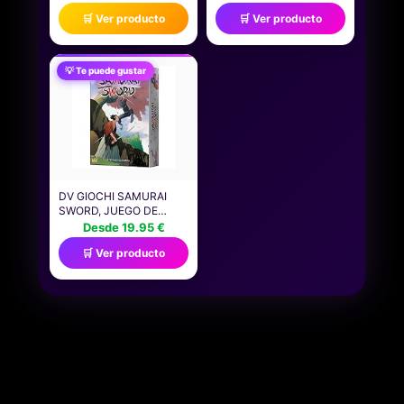
DISEÑADA
ADULTOS, MÁS DE 17
🛒 Ver producto
🛒 Ver producto
ESPECIALMENTE PARA
AÑOS Y MÁS DE 4
PERSONAS CIEGAS Y
JUGADORES, PARTIDAS
CON BAJA VISIÓN, APTO
DE 20 MINUTOS,
PARA NIÑOS Y NIÑAS, Y
JUEGOS PARA FIESTAS
💡 Te puede gustar
PARA NOCHES DE
DIVERTIDOS
JUEGOS EN FAMILIA Y
FIESTAS, JMK87
DV GIOCHI SAMURAI
SWORD, JUEGO DE
MESA DE ROLES
Desde 19.95 €
OCULTOS, ESTRATEGIA
🛒 Ver producto
Y COMBATE EN EL
JAPÓN FEUDAL,
SISTEMA DE JUEGO
BANG!, A PARTIR DE 8
AÑOS, DE 3 A 7
JUGADORES, 20-40
MINUTOS POR PARTIDA,
ESPAÑOL