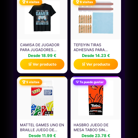
🏆 6 visitas
🏆 6 visitas
CAMISA DE JUGADOR
TEFEIYIN TIRAS
PARA JUGADORES
ADHESIVAS PARA
NIÑOS HOMBRES
PANTALLA DE
Desde 18.99 €
Desde 14.23 €
VIDEOJUEGOS JUEGOS
PRIVACIDAD Y
🛒 Ver producto
🛒 Ver producto
CAMISETA
PESTAÑAS DE SOPORTE
DESLIZANTE PARA
MONITORES DE
COMPUTADORA Y
🏆 5 visitas
💡 Te puede gustar
PORTÁTILES, JUEGO DE
PESTAÑAS DE
REPUESTO PARA
MONITOR Y LAPTOP,
PROTECTOR DE
MATTEL GAMES UNO EN
HASBRO JUEGO DE
BRAILLE JUEGO DE
MESA TABOO SIN
CARTAS CON BARAJA
CENSURA SOLO PARA
Desde 11.99 €
Desde 23.78 €