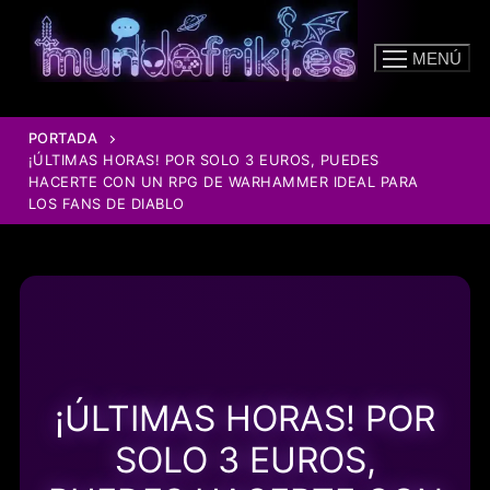
Ir
al
MENÚ
contenido
PORTADA
¡ÚLTIMAS HORAS! POR SOLO 3 EUROS, PUEDES
HACERTE CON UN RPG DE WARHAMMER IDEAL PARA
LOS FANS DE DIABLO
¡ÚLTIMAS HORAS! POR
SOLO 3 EUROS,