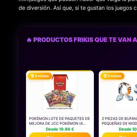
de diversión. Así que, si te gustan los juegos 
🔥 PRODUCTOS FRIKIS QUE TE VAN A
🏆 3 visitas
🏆 2 visitas
POKÉMON LOTE DE PAQUETES DE
2 PIEZAS DE BUFA
MEJORA DE JCC POKÉMON (4
PEQUEÑAS DE MOD
PAQUETES DE MEJORA, 40
ACCESORIOS PARA
Desde 19.96 €
Desde 10
CARTAS EN TOTAL) (PUEDE
BUFANDAS DE SED