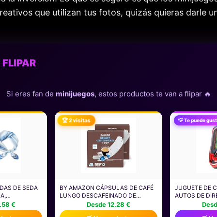
creativos que utilizan tus fotos, quizás quieras darle 
 FLIPAR
Si eres fan de
minijuegos
, estos productos te van a flipar 🔥
🏆 2 visitas
💡 Te puede gust
NDAS DE SEDA
BY AMAZON CÁPSULAS DE CAFÉ
JUGUETE DE 
A,
LUNGO DESCAFEINADO DE
AUTOS DE DIR
 MUJERES,
PLÁSTICO COMPATIBLES CON
AVENTURA DE
.58 €
Desde 12.28 €
Desd
A RETRO Y
NESPRESSO, TOSTADO MEDIO,
SIMULADOR D