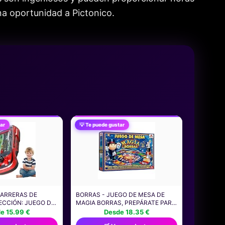
una oportunidad a Pictonico.
ar
💡 Te puede gustar
CARRERAS DE
BORRAS - JUEGO DE MESA DE
ECCIÓN: JUEGO DE
MAGIA BORRAS, PREPÁRATE PARA
 DOS JUGADORES,
EL SHOW DE MAGIA, ADIVINA EL
e 15.99 €
Desde 18.35 €
E CONDUCCIÓN
RESULTADO DE CADA TRUCO Y