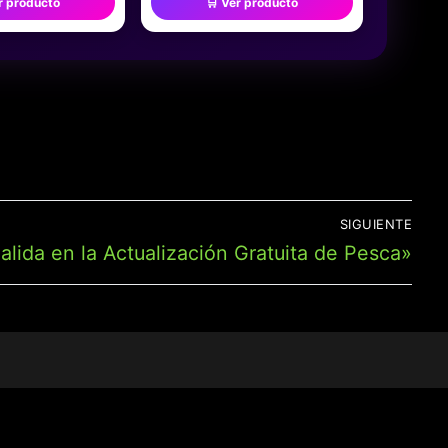
r producto
🛒 Ver producto
 EXPERIENCIA DE
RECOLECTA LOS 5 TOKENS PARA
MPETENCIA DE
EL SHOW, DE 2 A 4 JUGADORES, A
ILIAR,
PARTIR DE 5 AÑOS (20108)
ENTO
SIGUIENTE
alida en la Actualización Gratuita de Pesca»