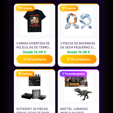
🏆 3 visitas
🏆 2 visitas
CAMISA DIVERTIDA DE
2 PIEZAS DE BUFANDAS
PELÍCULAS DE TERROR
DE SEDA PEQUEÑAS DE
PARA HOMBRES,
MODA, ACCESORIOS
Desde 14.49 €
Desde 10.58 €
MUJERES Y NIÑOS
PARA MUJERES,
🛒 Ver producto
🛒 Ver producto
CAMISETA
BUFANDAS DE SEDA
RETRO Y ELEES, QUE SE
PUEDEN USAR COMO
BUFANDAS DE CUELLO,
🏆 2 visitas
💡 Te puede gustar
ROPA DE CABEZA Y
DECORACIONES DE
EMBALAJE.
KOTKIDDY 20 PIEZAS
MATTEL JURASSIC
SERVILLETAS DE PAPEL
WORLD RUGIDO