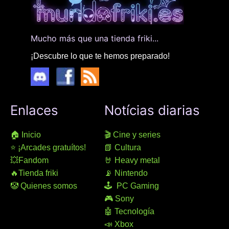
Mucho más que una tienda friki...
¡Descubre lo que te hemos preparado!
Enlaces
Notícias diarias
🏠 Inicio
🎬 Cine y series
⭐ ¡Arcades gratuítos!
📗 Cultura
💥Fandom
🤘 Heavy metal
🔥Tienda friki
📡 Nintendo
🤡 Quienes somos
🕹 PC Gaming
🎮 Sony
🤖 Tecnología
📣 Xbox