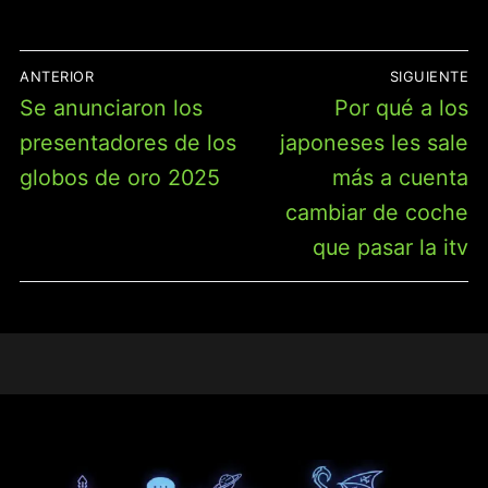
NAVEGACIÓN
ANTERIOR
SIGUIENTE
DE
Entrada
Entrada
Se anunciaron los
Por qué a los
ENTRADAS
anterior:
siguiente:
presentadores de los
japoneses les sale
globos de oro 2025
más a cuenta
cambiar de coche
que pasar la itv