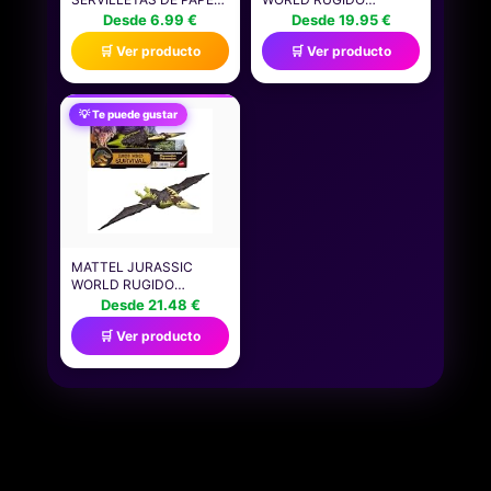
DESECHABLES NOCHE
SALVAJE FIGURAS DE
Desde 6.99 €
Desde 19.95 €
DE CINE, SERVILLETAS
DINOSAURIO CON
🛒 Ver producto
🛒 Ver producto
DE CINE PARA
ATAQUE DE MORDISCO
DECORACIÓN DE
EN MÚLTIPLES
FIESTAS SERVILLETAS
DIRECCIONES Y SONIDO,
CUADRADAS TEMÁTICA
JUGUETE ARTICULADO,
💡 Te puede gustar
DE PELÍCULAS PARA
JUEGO DIGITAL (LAS
CUMPLEAÑOS
ESPECIES PUEDEN
VARIAR), JKL77
MATTEL JURASSIC
WORLD RUGIDO
SALVAJE FIGURAS DE
Desde 21.48 €
DINOSAURIO CON
🛒 Ver producto
ATAQUE DE MORDISCO
EN MÚLTIPLES
DIRECCIONES Y SONIDO,
JUGUETE ARTICULADO,
JUEGO DIGITAL (LAS
ESPECIES PUEDEN
VARIAR), JKL78