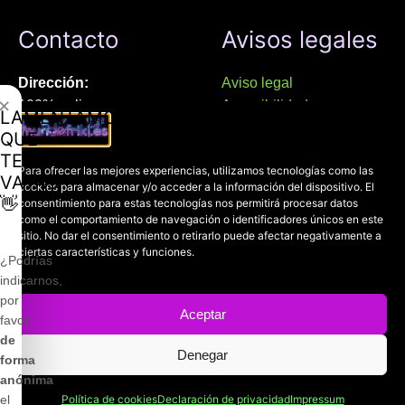
Contacto
Avisos legales
Dirección:
Aviso legal
✕
100% online
Accesibilidad
LAMENTAMOS
Manresa (08241), Barcelona
Devoluciones
QUE
Política de cookies
TE
Chat Whatsapp (solo texto):
Para ofrecer las mejores experiencias, utilizamos tecnologías como las
Política de privacidad
VAYAS
cookies para almacenar y/o acceder a la información del dispositivo. El
+34 689 800 662
👋
consentimiento para estas tecnologías nos permitirá procesar datos
como el comportamiento de navegación o identificadores únicos en este
sitio. No dar el consentimiento o retirarlo puede afectar negativamente a
Correo:
ciertas características y funciones.
contacto@mundofriki.es
¿Podrías
indicarnos,
por
Aceptar
favor,
de
Denegar
Copyright © 2022-2026
Mundofriki.es
| Diseñado por
Roger
forma
Casadejús Pérez
anónima
el
Política de cookies
Declaración de privacidad
Impressum