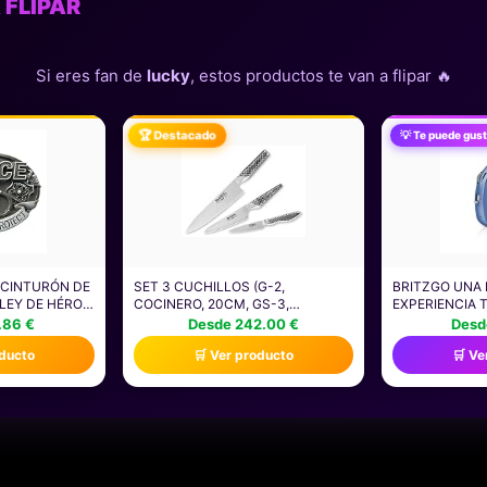
 FLIPAR
Si eres fan de
lucky
, estos productos te van a flipar 🔥
🏆 Destacado
💡 Te puede gust
 CINTURÓN DE
SET 3 CUCHILLOS (G-2,
BRITZGO UNA
 LEY DE HÉROE
COCINERO, 20CM, GS-3,
EXPERIENCIA 
E TAMBIÉN
COCINERO, 13CM, Y GS-38,
PROCESAMIEN
.86 €
Desde 242.00 €
Desd
PUNTILLA, 9CM) GLOBAL, G-2338
DIGITALES DIS
oducto
🛒 Ver producto
🛒 Ve
RECARGABLE (