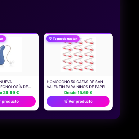
ar
💡 Te puede gustar
 NUEVA
HOMOCONO 50 GAFAS DE SAN
TECNOLOGÍA DE
VALENTÍN PARA NIÑOS DE PAPEL
TO DE SEÑALES
DISEÑO COLORIDO Y USO
e 29.99 €
Desde 15.69 €
POSITIVO
VERSÁTIL PARA MEJORAR LA
r producto
🛒 Ver producto
AZUL)
EXPERIENCIA DE CINE EN CASA