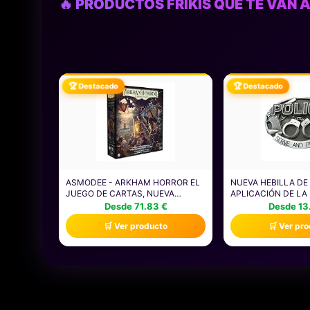
🔥 PRODUCTOS FRIKIS QUE TE VAN A
🏆 Destacado
🏆 Destacado
ASMODEE - ARKHAM HORROR EL
NUEVA HEBILLA DE
JUEGO DE CARTAS, NUEVA
APLICACIÓN DE LA
EDICIÓN, JUEGO DE MESA, JUEGO
DE ESTILO VINTAG
Desde 71.83 €
Desde 13
DE CARTAS, 14+ AÑOS, 1-4
EXISTE EN EE. UU.
🛒 Ver producto
🛒 Ver pr
JUGADORES, 45 MIN POR
JUGADOR, EDICIÓN EN ITALIANO